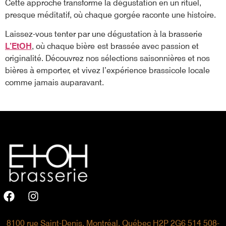
Cette approche transforme la dégustation en un rituel,
presque méditatif, où chaque gorgée raconte une histoire.
Laissez-vous tenter par une dégustation à la brasserie
L’EtOH
, où chaque bière
est brassée avec passion et
originalité. Découvrez nos sélections saisonnières et nos
bières à emporter, et vivez l’expérience brassicole locale
comme jamais auparavant.
8100 rue Saint-Denis, Montréal, Québec H2P 2G6
514 508-