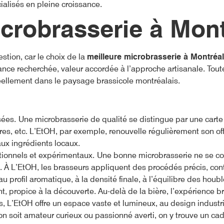
alisés en pleine croissance.
crobrasserie à Mon
estion, car le choix de la
meilleure microbrasserie à Montréal
nce recherchée, valeur accordée à l’approche artisanale. Toutef
éellement dans le paysage brassicole montréalais.
sées.
Une microbrasserie de qualité se distingue par une carte 
sûres, etc. L’EtOH, par exemple, renouvelle régulièrement son o
ux ingrédients locaux.
itionnels et expérimentaux.
Une bonne microbrasserie ne se con
À L’EtOH, les brasseurs appliquent des procédés précis, con
 profil aromatique, à la densité finale, à l’équilibre des houblo
t, propice à la découverte. Au-delà de la bière, l’expérience b
s, L’EtOH offre un espace vaste et lumineux, au design industrie
’on soit amateur curieux ou passionné averti, on y trouve un ca